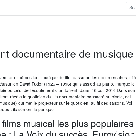
ent documentaire de musique
rivent eux-mêmes leur musique de film passe ou les documentaires, ni 
s étasunien David Tudor (1926 – 1996) qui s'assied au piano, marque le
luie ou celui de l'écoulement d'un torrent, dans. 16 oct. 2016 Dans son
Alram révèle le quotidien du Un documentaire consacré au cincle, cet
usique) qui met le projecteur sur le quotidien, au fil des saisons, Vol
rque : ils sèment la panique
films musical les plus populaires
e : La Voix du succès, Eurovision