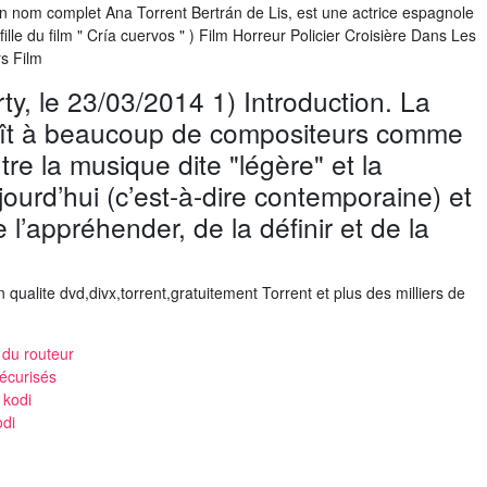
 son nom complet Ana Torrent Bertrán de Lis, est une actrice espagnole
 fille du film " Cría cuervos " ) Film Horreur Policier Croisière Dans Les
s Film
ty, le 23/03/2014 1) Introduction. La
aît à beaucoup de compositeurs comme
tre la musique dite "légère" et la
ourd’hui (c’est-à-dire contemporaine) et
l’appréhender, de la définir et de la
 qualite dvd,divx,torrent,gratuitement Torrent et plus des milliers de
du routeur
écurisés
 kodi
odi