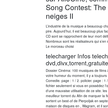
Song Contest: The 
neiges II
L’industrie de la musique a beaucoup ch
pire. Aujourd’hui, il est beaucoup plus fa
CD sont se rapprochent de leur mort déf
Nombreux sont les réalisateurs qui s’en
Le morceau choisi
telecharger Infos telech
dvd,divx,torrent,gratuit
Dossier Cinéma: 100 musiques de films à
votre humeur du moment, il y a toujours 
Comedie. page : 1 / 2. policier. page : 1 
fichier seulement si vous en possédez l'
d'une mauvaise utilisation de ce site. le
meuilleur torrent du Afin de marquer la f
sortent un best-of de Pierpoljak en sept
maison de disques en , Wagram, et il sort