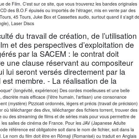
e de Film. C'est sur ce site, que vous trouverez les bandes originales
s CD des B.O.F épuisés ou importés de l'étrager, mis en vente par des
3 Tours, 45 Tours, Juke Box et Cassettes audio, surtout quand il s'agit d
ngle), Laser Discs
té du travail de création, de l’utilisation
ilm et des perspectives d’exploitation de
gérés par la SACEM : le contrat doit
 une clause réservant au compositeur
qui lui seront versés directement par la
l est membre. - La réalisation de la
poque" (longévité, expérience) Des cordes moelleuses et une belle
e, discrète mais efficace (l'être humain, l'artisan) une consonance
t (mystère) Pizzicati ordonnés, légers et précis (travail de précision)
 où télécharger des divx, télécharger des fichiers torrent, trouver des
 ou des streaming de films et de séries mais pour vous permettre de
es les salles de cinéma de France. Pour les JAV (Japanese Adulte
 code référence est obligatoire soit dans le nom de fichier, soit dans la
oad. Le nom du film doit être en Rômaji (Romanisé) ou traduit en Anglais