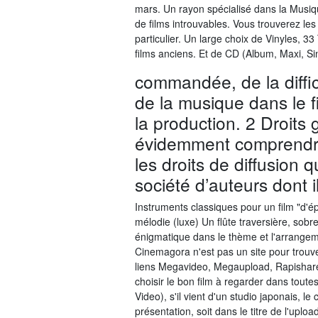
mars. Un rayon spécialisé dans la Musiqu
de films introuvables. Vous trouverez le
particulier. Un large choix de Vinyles, 3
films anciens. Et de CD (Album, Maxi, Si
commandée, de la difficul
de la musique dans le f
la production. 2 Droits 
évidemment comprendre
les droits de diffusion 
société d’auteurs dont i
Instruments classiques pour un film "d'é
mélodie (luxe) Un flûte traversière, sobr
énigmatique dans le thème et l'arrangemen
Cinemagora n'est pas un site pour trouver
liens Megavideo, Megaupload, Rapishare
choisir le bon film à regarder dans tout
Video), s'il vient d'un studio japonais, le
présentation, soit dans le titre de l'upl