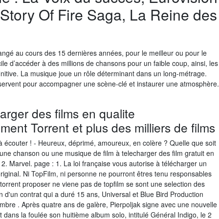
Story Of Fire Saga, La Reine des
angé au cours des 15 dernières années, pour le meilleur ou pour le
cile d’accéder à des millions de chansons pour un faible coup, ainsi, les
initive. La musique joue un rôle déterminant dans un long-métrage.
 servent pour accompagner une scène-clé et instaurer une atmosphère.
arger des films en qualite
ement Torrent et plus des milliers de films
 écouter ! - Heureux, déprimé, amoureux, en colère ? Quelle que soit
une chanson ou une musique de film à telecharger des film gratuit en
/ 2. Marvel. page : 1. La loi française vous autorise à télécharger un
original. Ni TopFilm, ni personne ne pourront êtres tenu responsables
s torrent proposer ne viene pas de topfilm se sont une selection des
in d'un contrat qui a duré 15 ans, Universal et Blue Bird Production
embre . Après quatre ans de galère, Pierpoljak signe avec une nouvelle
 dans la foulée son huitième album solo, intitulé Général Indigo, le 2